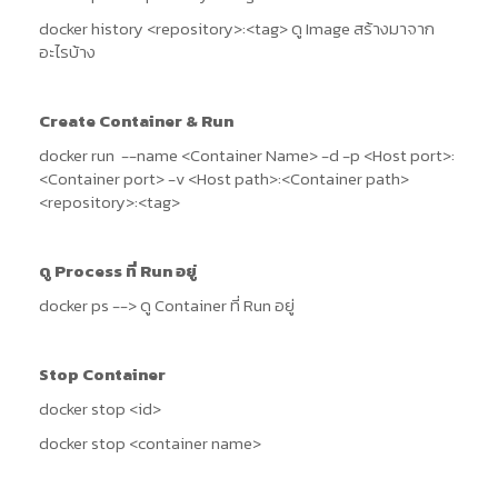
docker history <repository>:<tag> ดู Image สร้างมาจาก
อะไรบ้าง
Create Container & Run
docker run --name <Container Name> -d -p <Host port>:
<Container port> -v <Host path>:<Container path>
<repository>:<tag>
ดู Process ที่ Run อยู่
docker ps --> ดู Container ที่ Run อยู่
Stop Container
docker stop <id>
docker stop <container name>