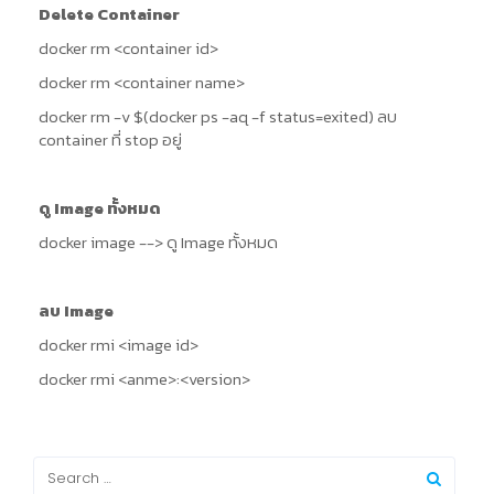
Delete Container
docker rm <container id>
docker rm <container name>
docker rm -v $(docker ps -aq -f status=exited) ลบ
container ที่ stop อยู่
ดู Image ทั้งหมด
docker image --> ดู Image ทั้งหมด
ลบ Image
docker rmi <image id>
docker rmi <anme>:<version>