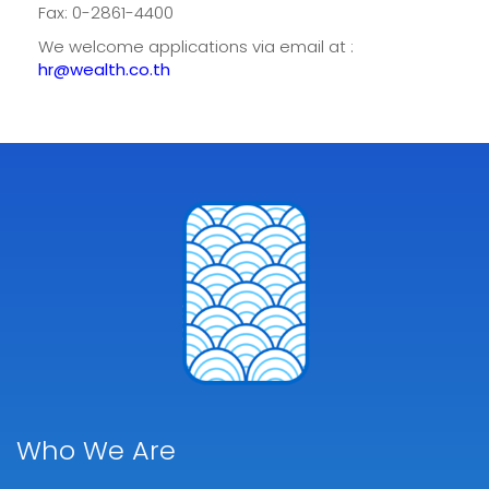
Fax: 0-2861-4400
We welcome applications via email at :
hr@wealth.co.th
Who We Are